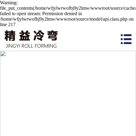
Warning:
file_put_contents(/home/wfjylwrwofbj9y2lmw/wwwroot/source/cache/
failed to open stream: Permission denied in
/home/wfjylwrwofbj9y2lmw/wwwroot/source/model/api.class.php on
line 217