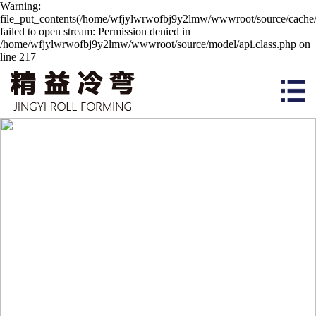
Warning:
file_put_contents(/home/wfjylwrwofbj9y2lmw/wwwroot/source/cache/
failed to open stream: Permission denied in
/home/wfjylwrwofbj9y2lmw/wwwroot/source/model/api.class.php on
line 217