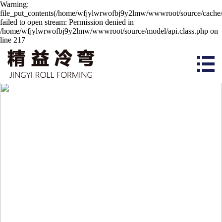
Warning:
file_put_contents(/home/wfjylwrwofbj9y2lmw/wwwroot/source/cache/
failed to open stream: Permission denied in
/home/wfjylwrwofbj9y2lmw/wwwroot/source/model/api.class.php on
line 217